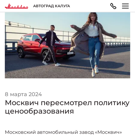
АВТОГРАД КАЛУГА
МОДЕЛЬНЫЙ РЯД
ПОКУПАТЕЛЯМ
ВЛАДЕЛЬЦАМ
О КОМПАНИИ
Москвич 3
ВЫБОР АВТОМОБИЛЯ
ТЕХОБСЛУЖИВАНИЕ И РЕМОНТ
ПРАВОВАЯ ИНФОРМАЦИЯ
Городской кроссовер
от 1 344 000 ₽*
Конфигуратор
Запись на сервис
Реквизиты
ГАРАНТИЯ И ПОДДЕРЖКА
Москвич 3e
8 марта 2024
Автомобили в наличии
Политика обработки персональных данных
Современный электромобиль
Москвич пересмотрел политику
от 3 500 000 ₽*
ценообразования
Гарантия
Записаться на тест-драйв
Правила пользования сайтом
Московский автомобильный завод «Москвич»
ПОКУПКА АВТОМОБИЛЯ
НОВОСТИ
Помощь на дорогах