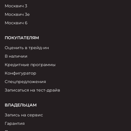
Москвич 6
Москвич 3
Яркий динамичный седан
Москвич 3е
от 2 237 000 ₽*
КОНТАКТЫ
Кредитные программы
Моторное масло
Москвич 6
СЕРВИСНЫЕ АКЦИИ
ПОКУПАТЕЛЯМ
Спецпредложения
Москвич 3 с ручным
Оценить в трейд-ин
управлением (РУ)
Кроссовер, создающий равные
АКСЕССУАРЫ
В наличии
возможности
Калькулятор трейд-ин
Кредитные программы
от 2 069 000 ₽*
Конфигуратор
Страховые программы
Спецпредложения
Москвич 8
Записаться на тест-драйв
Практичный семиместный
кроссовер
от 3 125 000 ₽*
ВЛАДЕЛЬЦАМ
Запись на сервис
Гарантия