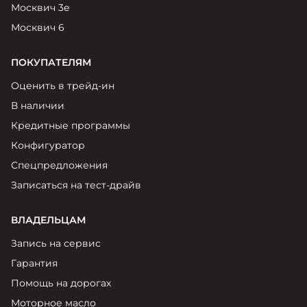
Москвич 6
Москвич 3е
Яркий динамичный седан
Москвич 6
от 2 237 000 ₽*
КОНТАКТЫ
Кредитные программы
Моторное масло
ПОКУПАТЕЛЯМ
Оценить в трейд-ин
СЕРВИСНЫЕ АКЦИИ
Спецпредложения
Москвич 3 с ручным
В наличии
управлением (РУ)
Кредитные программы
Кроссовер, создающий равные
АКСЕССУАРЫ
возможности
Калькулятор трейд-ин
Конфигуратор
от 2 069 000 ₽*
Спецпредложения
Записаться на тест-драйв
Страховые программы
Москвич 8
Практичный семиместный
ВЛАДЕЛЬЦАМ
кроссовер
Запись на сервис
от 3 125 000 ₽*
Гарантия
Помощь на дорогах
Моторное масло