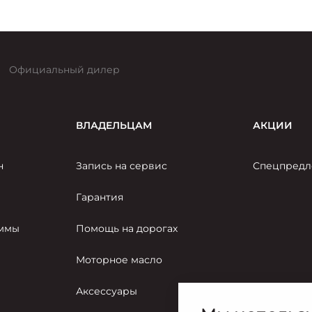
брендов, чья история неразрывно связана со
столицей.
Официальный дилер
ВЛАДЕЛЬЦАМ
АКЦИИ
н
Запись на сервис
Спецпредл
Гарантия
аммы
Помощь на дорогах
Моторное масло
Аксессуары