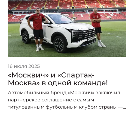
16 июля 2025
«Москвич» и «Спартак-
Москва» в одной команде!
Автомобильный бренд «Москвич» заключил
партнерское соглашение с самым
титулованным футбольным клубом страны —
«Спартак-Москва». В сезоне 2025/26 логотип
«Москвича» украсит форму игроков красно-
белых, символизируя союз двух легендарных