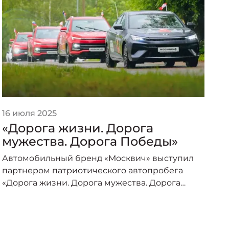
16 июля 2025
2
«Дорога жизни. Дорога
«
мужества. Дорога Победы»
п
о
Автомобильный бренд «Москвич» выступил
А
партнером патриотического автопробега
п
«Дорога жизни. Дорога мужества. Дорога
о
Победы», организованного под эгидой
пр
Министерства транспорта Российской
–
Федерации и приуроченного к торжествам по