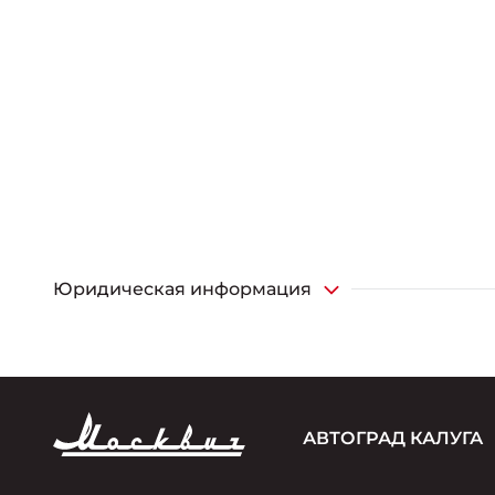
Юридическая информация
*Единовременная и разовая скидка от максимальной 
версии Стандарт, 1,5Т МКП6, Стандарт, 1,5Т МКП6 с т
телематикой 2026; 150 000 рублей на версии Комфорт, 
предоставляется покупателю при покупке автомоби
«Совкомбанк», АО «Авто Финанс Банк», Банк ВТБ (ПАО),
АВТОГРАД КАЛУГА
Стандарт Плюс, 1,5Т (вариатор), Стандарт Плюс, 1,5Т
покупке автомобиля в кредит по стандартным и льг