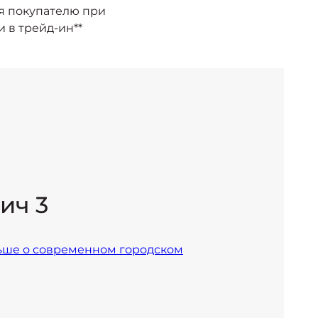
я покупателю при
 в трейд-ин**
ич 3
ьше о современном городском