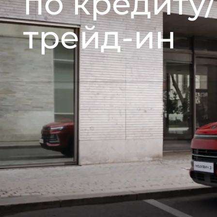
по кредиту/
трейд-ин