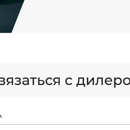
вязаться с дилер
А