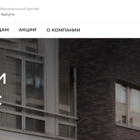
Официальный дилер
 Калуге
ЦАМ
АКЦИИ
О КОМПАНИИ
и
с