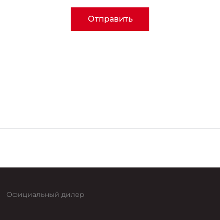
Отправить
цены перепродажи на новые автомобили марки Москвич 3 20
елематикой 2026, Стандарт Плюс, 1,5Т МКП6, Стандарт Плюс, 
1,5Т (вариатор), Комфорт, 1,5Т (вариатор) с телематикой, К
ля в кредит по стандартным программам банков-партнёров
 АО «ТБанк» ; 136 000 рублей на версии Стандарт, 1,5Т (вари
Официальный дилер
 (вариатор) с телематикой, Стандарт Плюс, 1,5Т (вариатор) 
отным кредитным ставкам банков-партнёров: АО «АЛЬФА-БА